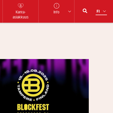
Kanta-
Info
asiakkuus