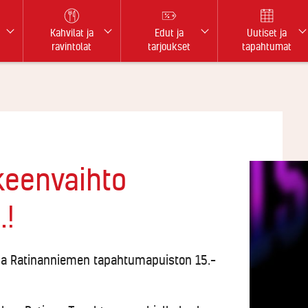
Kahvilat ja
Edut ja
Uutiset ja
ravintolat
tarjoukset
tapahtumat
keenvaihto
.!
n ja Ratinanniemen tapahtumapuiston 15.–