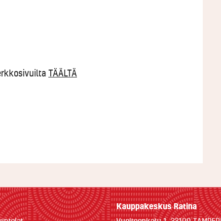
erkkosivuilta
TÄÄLTÄ
Kauppakeskus Ratina
vintolat
Vuolteenkatu 1, 33100 TAMPER