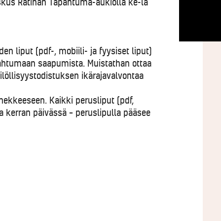
kus Ratinan Tapahtuma-aukiolla ke-la
en liput (pdf-, mobiili- ja fyysiset liput)
pahtumaan saapumista.
Muistathan ottaa
öllisyystodistuksen ikärajavalvontaa
nnekkeeseen. Kaikki perusliput (pdf,
la kerran päivässä – peruslipulla pääsee