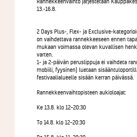
Rannekkeenvaihto järjestetään Kauppakes
13.-16.8.
2 Days Plus-, Flex- ja Exclusive-kategorioid
on vaihdettava rannekkeeseen ennen ta
mukaan voimassa olevan kuvallisen henkil
varten.
1- ja 2-päivän peruslippuja ei vaihdeta ra
mobiili, fyysinen) luetaan sisääntuloportil
festivaalialueelle sisään kerran päivässä.
Rannekkeenvaihtopisteen aukioloajat:
Ke 13.8. klo
12–20:30
To 14.8. klo
12–20:30