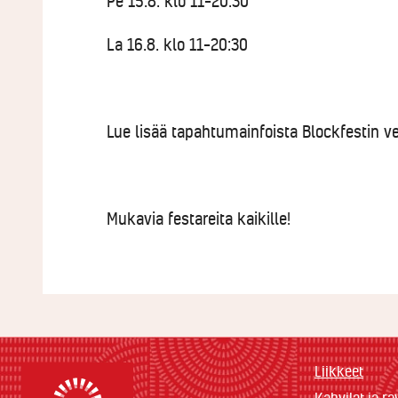
Pe 15.8. klo
11–20:30
La 16.8. klo
11–20:30
Lue lisää tapahtumainfoista Blockfestin v
Mukavia festareita kaikille!
Liikkeet
Kahvilat ja ra