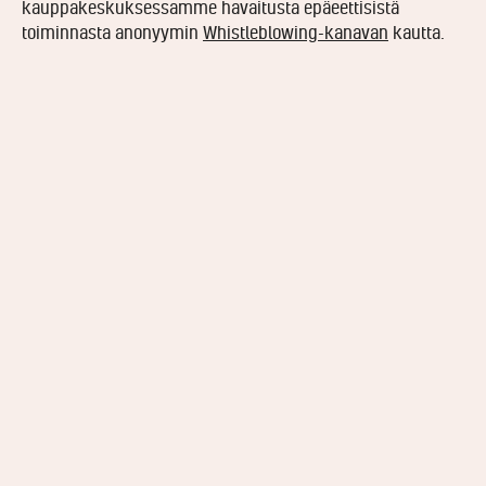
kauppakeskuksessamme havaitusta epäeettisistä
toiminnasta anonyymin
Whistleblowing-kanavan
kautta.