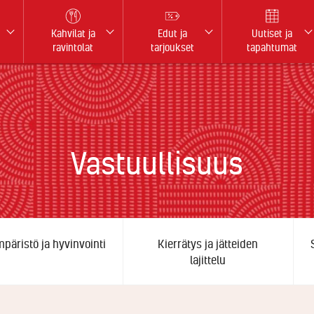
Kahvilat ja
Edut ja
Uutiset ja
ravintolat
tarjoukset
tapahtumat
Vastuullisuus
päristö ja hyvinvointi
Kierrätys ja jätteiden
lajittelu