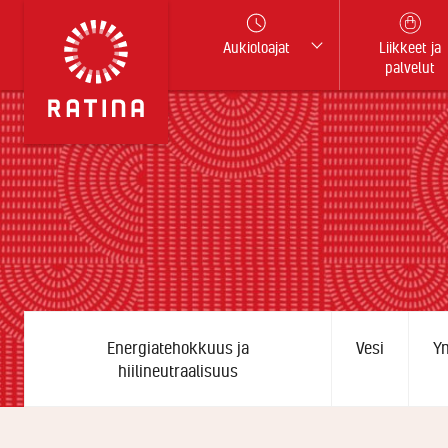
Aukioloajat
Liikkeet ja
palvelut
Energiatehokkuus ja
Vesi
Ym
hiilineutraalisuus