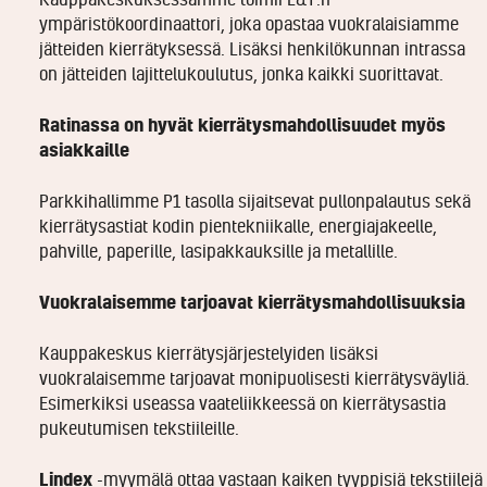
ympäristökoordinaattori, joka opastaa vuokralaisiamme
jätteiden kierrätyksessä. Lisäksi henkilökunnan intrassa
on jätteiden lajittelukoulutus, jonka kaikki suorittavat.
Ratinassa on hyvät kierrätysmahdollisuudet myös
asiakkaille
Parkkihallimme P1 tasolla sijaitsevat pullonpalautus sekä
kierrätysastiat kodin pientekniikalle, energiajakeelle,
pahville, paperille, lasipakkauksille ja metallille.
Vuokralaisemme tarjoavat kierrätysmahdollisuuksia
Kauppakeskus kierrätysjärjestelyiden lisäksi
vuokralaisemme tarjoavat monipuolisesti kierrätysväyliä.
Esimerkiksi useassa vaateliikkeessä on kierrätysastia
pukeutumisen tekstiileille.
Lindex
-myymälä ottaa vastaan kaiken tyyppisiä tekstiilejä