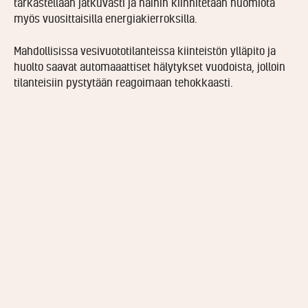
tarkastellaan jatkuvasti ja näihin kiinnitetään huomiota
myös vuosittaisilla energiakierroksilla.
Mahdollisissa vesivuototilanteissa kiinteistön ylläpito ja
huolto saavat automaaattiset hälytykset vuodoista, jolloin
tilanteisiin pystytään reagoimaan tehokkaasti.