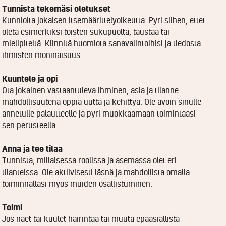
Tunnista tekemäsi oletukset
Kunnioita jokaisen itsemäärittelyoikeutta. Pyri siihen, ettet
oleta esimerkiksi toisten sukupuolta, taustaa tai
mielipiteitä. Kiinnitä huomiota sanavalintoihisi ja tiedosta
ihmisten moninaisuus.
Kuuntele ja opi
Ota jokainen vastaantuleva ihminen, asia ja tilanne
mahdollisuutena oppia uutta ja kehittyä. Ole avoin sinulle
annetulle palautteelle ja pyri muokkaamaan toimintaasi
sen perusteella.
Anna ja tee tilaa
Tunnista, millaisessa roolissa ja asemassa olet eri
tilanteissa. Ole aktiivisesti läsnä ja mahdollista omalla
toiminnallasi myös muiden osallistuminen.
Toimi
Jos näet tai kuulet häirintää tai muuta epäasiallista