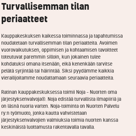
Turvallisemman tilan
periaatteet
Kauppakeskuksen kaikessa toiminnassa ja tapahtumissa
noudatetaan turvallisemman tilan periaatteita. Avoimen
vuorovaikutuksen, oppimisen ja kohtaamisen tavoitteet
toteutuvat paremmin silloin, kun jokainen tulee
kohdatuksi omana itsenään, eikä kenenkään tarvitse
pelätä syrjintää tai häirintää. Siksi pyydämme kaikkia
vierailijoitamme noudattamaan seuraavia periaatteita.
Ratinan kauppakeskuksessa toimii Noja – Nuorten oma
järjestyksenvalvoja®. Noja edistää turvallista ilmapiiriä ja
on läsnä nuoria varten. Noja-toiminta on Nuorten Palvelu
ry:n työmuoto, jonka kautta vahvistetaan
järjestyksenvalvojien valmiuksia toimia nuorten kanssa
keskinäistä luottamusta rakentavalla tavalla.