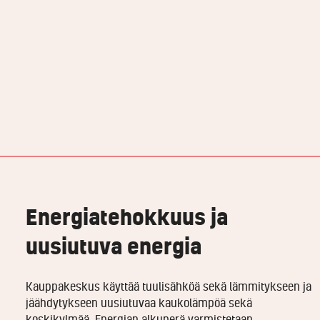
Energiatehokkuus ja
uusiutuva energia
Kauppakeskus käyttää tuulisähköä sekä lämmitykseen ja
jäähdytykseen uusiutuvaa kaukolämpöä sekä
koskikylmää. Energian alkuperä varmistetaan