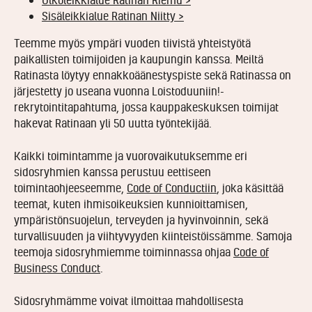
Sisäleikkialue Ratinan Niitty >
Teemme myös ympäri vuoden tiivistä yhteistyötä
paikallisten toimijoiden ja kaupungin kanssa. Meiltä
Ratinasta löytyy ennakkoäänestyspiste sekä Ratinassa on
järjestetty jo useana vuonna Loistoduuniin!-
rekrytointitapahtuma, jossa kauppakeskuksen toimijat
hakevat Ratinaan yli 50 uutta työntekijää.
Kaikki toimintamme ja vuorovaikutuksemme eri
sidosryhmien kanssa perustuu eettiseen
toimintaohjeeseemme,
Code of Conductiin
, joka käsittää
teemat, kuten ihmisoikeuksien kunnioittamisen,
ympäristönsuojelun, terveyden ja hyvinvoinnin, sekä
turvallisuuden ja viihtyvyyden kiinteistöissämme. Samoja
teemoja sidosryhmiemme toiminnassa ohjaa
Code of
Business Conduct
.
Sidosryhmämme voivat ilmoittaa mahdollisesta