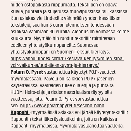
niiden ostopaikasta riippumatta. Tekstiilien on oltava
kuivia, puhtaita ja suljetussa muovipussissa tai -kassissa.
Kun asiakas vie Lindexille vähintään yhden kassillisen
tekstiilejä, saa hän 5 euron alennuksen tehdessään
ostoksia vähintään 30 eurolla. Alennus on voimassa kolme
kuukautta. Myymälöihin tuodut tekstiilit toimitetaan
edelleen yhteistyökumppaneille. Suomessa
yhteistyökumppani on
Suomen Tekstiilikierrätys.
https://about.lindex.com/fi/kestava-kehitys/miten-sina-
voit-vaikuttaa/uudelleenkaytto-ja-kierratys/
Polarn O. Pyret
vastaanottaa käytetyt PO.P-vaatteet
myymälässään. Palvelu on kaikkien PO.P+ jäsenien
käytettävissä. Vaatteiden tulee olla ehjiä ja puhtaita.
HUOM! Hoito-ohje ja tiedot materiaalista täytyy olla
vaatteessa, jotta
Polarn O. Pyret
voi vastaanottaa
sen.
https://www.polarnopyret.fi/second-hand
Kappahl
-myymälässä asiakas voi jättää käytetyt tekstiilit
Kappahlin tekstiilikeräyslaatikoihin, joita on kaikissa
Kappahl -myymälöissä. Myymälä vastaanottaa vaatteita,