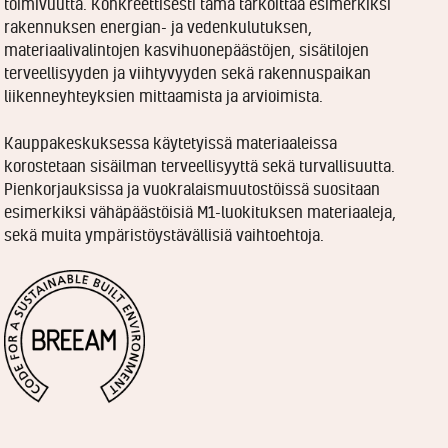
toimivuutta. Konkreettisesti tämä tarkoittaa esimerkiksi
rakennuksen energian- ja vedenkulutuksen,
materiaalivalintojen kasvihuonepäästöjen, sisätilojen
terveellisyyden ja viihtyvyyden sekä rakennuspaikan
liikenneyhteyksien mittaamista ja arvioimista.
Kauppakeskuksessa käytetyissä materiaaleissa
korostetaan sisäilman terveellisyyttä sekä turvallisuutta.
Pienkorjauksissa ja vuokralaismuutostöissä suositaan
esimerkiksi vähäpäästöisiä M1-luokituksen materiaaleja,
sekä muita ympäristöystävällisiä vaihtoehtoja.