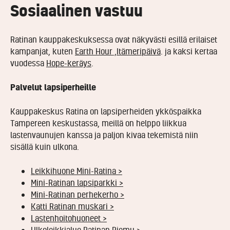
Sosiaalinen vastuu
Ratinan kauppakeskuksessa ovat näkyvästi esillä erilaiset
kampanjat, kuten
Earth Hour ,
Itämeripäivä
. ja kaksi kertaa
vuodessa
Hope-keräys
.
Palvelut lapsiperheille
Kauppakeskus Ratina on lapsiperheiden ykköspaikka
Tampereen keskustassa, meillä on helppo liikkua
lastenvaunujen kanssa ja paljon kivaa tekemistä niin
sisällä kuin ulkona.
Leikkihuone Mini-Ratina >
Mini-Ratinan lapsiparkki >
Mini-Ratinan perhekerho >
Katti Ratinan muskari >
Lastenhoitohuoneet >
Ulkoleikkialue Ratinan Riemu >