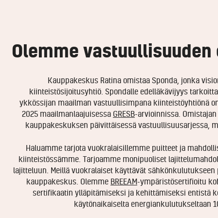
Olemme vastuullisuuden e
Kauppakeskus Ratina omistaa Sponda, jonka visio
kiinteistösijoitusyhtiö. Spondalle edelläkävijyys tarkoit
ykkössijan maailman vastuullisimpana kiinteistöyhtiönä 
2025 maailmanlaajuisessa
GRESB
-arvioinnissa. Omistajan 
kauppakeskuksen päivittäisessä vastuullisuusarjessa, mis
Haluamme tarjota vuokralaisillemme puitteet ja mahdoll
kiinteistössämme. Tarjoamme monipuoliset lajittelumahdolli
lajitteluun. Meillä vuokralaiset käyttävät sähkönkulutukseen
kauppakeskus. Olemme
BREEAM
-ympäristösertifioitu k
sertifikaatin ylläpitämiseksi ja kehittämiseksi entistä 
käytönaikaiselta energiankulutukseltaan 10