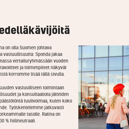
delläkävijöitä
na on olla Suomen johtava
taa vastuullisuutta: Sponda jakaa
omassa vertailuryhmässään vuoden
tavoitteet ja toimenpiteet näkyvät
tä kerromme lisää tällä sivulla.
isuuden vastuulliseen toimintaan
suudet ja konsultaatiota jätteiden
 päästötöntä tuulivoimaa, kuten koko
ohde. Työskentelemme jatkuvasti
korkeammalle tasolle. Ratina on
0 % hiilineutraali.