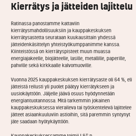
Kierrätys ja jätteiden lajittelu
Ratinassa panostamme kattaviin
kierrätysmahdollisuuksiin ja kauppakeskuksen
kierrätysastetta seurataan kuukausittain yhdessä
jätteidenkäsittelyn yhteistyökumppanimme kanssa.
Kiinteistössä on kierrätyspisteet muun muassa
energiajakeelle, biojätteelle, lasille, metallille, paperille,
pahville sekä kirkkaalle kalvomuoville.
Vuonna 2025 kauppakeskuksen kierrätysaste oli 64 %, eli
jätteistä reilusti yli puolet päätyy kierrätykseen ja
uusiokäyttöön. Jäljelle jäävä osuus hyödynnetään
energiantuotannossa. Mitä tarkemmin jokainen
kauppakeskuksessa vieraileva tai työskentelevä lajittelee
jätteet asiaankuuluviin astioihin, sitä paremmin syntynyt
jäte saadaan hyötykäyttöön.
Kauppakeskuksessamme toimii L&T:n