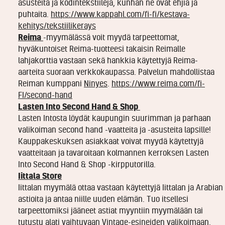
asusteita ja kodintekstiilejä, kunhan ne ovat ehjiä ja
puhtaita.
https://www.kappahl.com/fi-fi/kestava-
kehitys/tekstiilikerays
Reima
-myymälässä voit myydä tarpeettomat,
hyväkuntoiset Reima-tuotteesi takaisin Reimalle
lahjakorttia vastaan sekä hankkia käytettyjä Reima-
aarteita suoraan verkkokaupassa. Palvelun mahdollistaa
Reiman kumppani
Ninyes
.
https://www.reima.com/fi-
FI/second-hand
Lasten Into Second Hand & Shop
Lasten Intosta löydät kaupungin suurimman ja parhaan
valikoiman second hand -vaatteita ja -asusteita lapsille!
Kauppakeskuksen asiakkaat voivat myydä käytettyjä
vaatteitaan ja tavaroitaan kolmannen kerroksen Lasten
Into Second Hand & Shop -kirpputorilla.
Iittala Store
Iittalan myymälä ottaa vastaan käytettyjä Iittalan ja Arabian
astioita ja antaa niille uuden elämän. Tuo itsellesi
tarpeettomiksi jääneet astiat myyntiin myymälään tai
tutustu alati vaihtuvaan Vintage-esineiden valikoimaan.