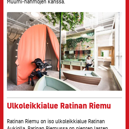
Muumi-hahmojen kanssa.
Ulkoleikkialue Ratinan Riemu
Ratinan Riemu on iso ulkoleikkialue Ratinan
Aukiolla. Ratinan Riemussa on pienten lasten