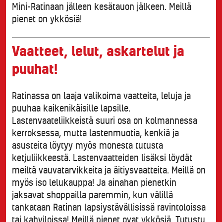
Mini-Ratinaan jälleen kesätauon jälkeen. Meillä
pienet on ykkösiä!
Vaatteet, lelut, askartelut ja
puuhat!
Ratinassa on laaja valikoima vaatteita, leluja ja
puuhaa kaikenikäisille lapsille.
Lastenvaateliikkeistä suuri osa on kolmannessa
kerroksessa, mutta lastenmuotia, kenkiä ja
asusteita löytyy myös monesta tutusta
ketjuliikkeestä. Lastenvaatteiden lisäksi löydät
meiltä vauvatarvikkeita ja äitiysvaatteita. Meillä on
myös iso lelukauppa! Ja ainahan pienetkin
jaksavat shoppailla paremmin, kun välillä
tankataan Ratinan lapsiystävällisissä ravintoloissa
tai kahviloissa! Meillä pienet ovat ykkösiä. Tutustu