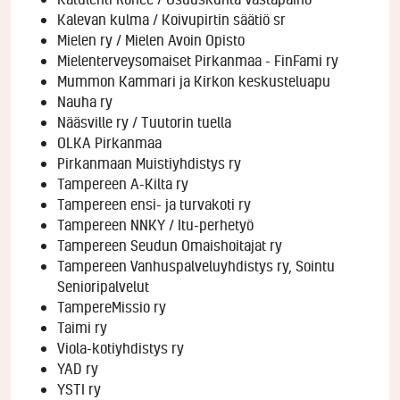
Kalevan kulma / Koivupirtin säätiö sr
Mielen ry / Mielen Avoin Opisto
Mielenterveysomaiset Pirkanmaa - FinFami ry
Mummon Kammari ja Kirkon keskusteluapu
Nauha ry
Nääsville ry / Tuutorin tuella
OLKA Pirkanmaa
Pirkanmaan Muistiyhdistys ry
Tampereen A-Kilta ry
Tampereen ensi- ja turvakoti ry
Tampereen NNKY / Itu-perhetyö
Tampereen Seudun Omaishoitajat ry
Tampereen Vanhuspalveluyhdistys ry, Sointu
Senioripalvelut
TampereMissio ry
Taimi ry
Viola-kotiyhdistys ry
YAD ry
YSTI ry