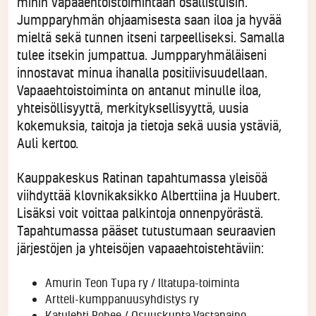
mihin vapaaehtoistoimintaan osallistuisin.
Jumpparyhmän ohjaamisesta saan iloa ja hyvää
mieltä sekä tunnen itseni tarpeelliseksi. Samalla
tulee itsekin jumpattua. Jumpparyhmäläiseni
innostavat minua ihanalla positiivisuudellaan.
Vapaaehtoistoiminta on antanut minulle iloa,
yhteisöllisyyttä, merkityksellisyyttä, uusia
kokemuksia, taitoja ja tietoja sekä uusia ystäviä,
Auli kertoo.
Kauppakeskus Ratinan tapahtumassa yleisöä
viihdyttää klovnikaksikko Alberttiina ja Huubert.
Lisäksi voit voittaa palkintoja onnenpyörästä.
Tapahtumassa pääset tutustumaan seuraavien
järjestöjen ja yhteisöjen vapaaehtoistehtäviin:
Amurin Teon Tupa ry / Iltatupa-toiminta
Artteli-kumppanuusyhdistys ry
Katulehti Rohee / Osuuskunta Vastapaino