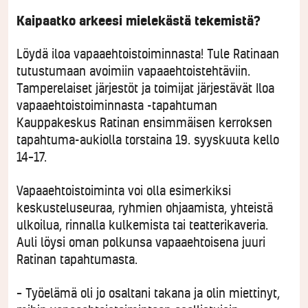
Kaipaatko arkeesi mielekästä tekemistä?
Löydä iloa vapaaehtoistoiminnasta! Tule Ratinaan
tutustumaan avoimiin vapaaehtoistehtäviin.
Tamperelaiset järjestöt ja toimijat järjestävät Iloa
vapaaehtoistoiminnasta -tapahtuman
Kauppakeskus Ratinan ensimmäisen kerroksen
tapahtuma-aukiolla torstaina 19. syyskuuta kello
14–17.
Vapaaehtoistoiminta voi olla esimerkiksi
keskusteluseuraa, ryhmien ohjaamista, yhteistä
ulkoilua, rinnalla kulkemista tai teatterikaveria.
Auli löysi oman polkunsa vapaaehtoisena juuri
Ratinan tapahtumasta.
– Työelämä oli jo osaltani takana ja olin miettinyt,