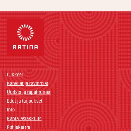
Liikkeet
Kahvilat ja ravintolat
Uutiset ja tapahtumat
Edut ja tarjoukset
Info
Kanta-asiakkuus
Pohjakartta