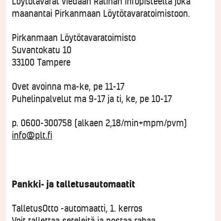
Löytötavarat viedään Ratinan infopisteeltä joka
maanantai Pirkanmaan Löytötavaratoimistoon.
Pirkanmaan Löytötavaratoimisto
Suvantokatu 10
33100 Tampere
Ovet avoinna ma-ke, pe 11-17
Puhelinpalvelut ma 9-17 ja ti, ke, pe 10-17
p.
0600-300758
(alkaen 2,18/min+mpm/pvm)
info@plt.fi
Pankki- ja talletusautomaatit
TalletusOtto -automaatti, 1. kerros
Voit tallettaa seteleitä ja nostaa rahaa.