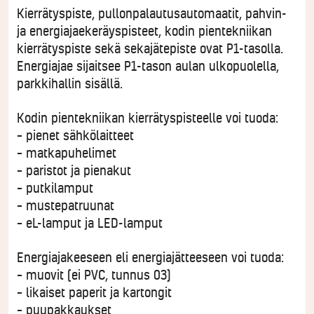
Kierrätyspiste, pullonpalautusautomaatit, pahvin-
ja energiajaekeräyspisteet, kodin pientekniikan
kierrätyspiste sekä sekajätepiste ovat P1-tasolla.
Energiajae sijaitsee P1-tason aulan ulkopuolella,
parkkihallin sisällä.
Kodin pientekniikan kierrätyspisteelle voi tuoda:
– pienet sähkölaitteet
– matkapuhelimet
– paristot ja pienakut
– putkilamput
– mustepatruunat
– eL-lamput ja LED-lamput
Energiajakeeseen eli energiajätteeseen voi tuoda:
– muovit (ei PVC, tunnus 03)
– likaiset paperit ja kartongit
– puupakkaukset