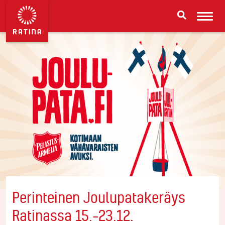
Perinteinen Joulupatakeräys
Ratinassa 15.–23.12.