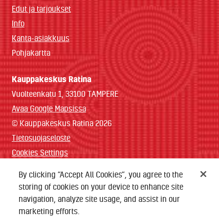
Edut ja tarjoukset
Info
Kanta-asiakkuus
Pohjakartta
Kauppakeskus Ratina
Vuolteenkatu 1, 33100 TAMPERE
Avaa Google Mapsissa
© Kauppakeskus Ratina 2026
Tietosuojaseloste
Cookies Settings
By clicking “Accept All Cookies”, you agree to the
storing of cookies on your device to enhance site
Lataa sovellus
navigation, analyze site usage, and assist in our
Tilaa uutiskirje
marketing efforts.