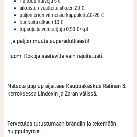
rib tuubihuiveja 5 €
aikuisten vaatteita alkaen 20 €
paljon erien viimeisiä kappaleita10-20 €
kankaita alkaen 10 €
tupsuja ja vetoketjuja 0,50 €/kpl
.. ja paljon muuta superedullisesti!
Huom! Kokoja saatavilla vain rajoitetusti.
Metsola pop up sijaitsee Kauppakeskus Ratinan 3.
kerroksessa Lindexin ja Zaran välissä.
Tervetuloa tutustumaan brändiin ja tekemään
huippulöytöjä!