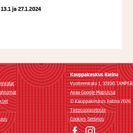
13.1 ja 27.1.2024
Kauppakeskus Ratina
vintolat
Vuolteenkatu 1, 33100 TAMPER
pahtumat
Avaa Google Mapsissa
ukset
© Kauppakeskus Ratina 2026
Tietosuojaseloste
kuus
Cookies Settings