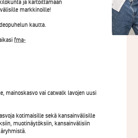
ilökunta ja kartoittamaan
älisille markkinoille!
ideopuhelun kautta.
aikasi
fma-
, mainoskasvo vai catwalk lavojen uusi
voja kotimaisille sekä kansainvälisille
siin, muotinäytöksiin, kansainvälisiin
ikäryhmistä.