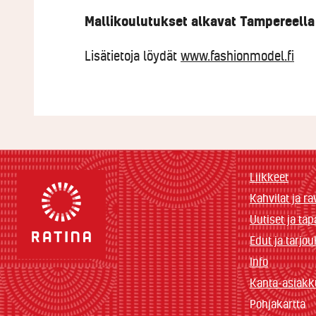
Mallikoulutukset alkavat Tampereella 
Lisätietoja löydät
www.fashionmodel.fi
Liikkeet
Kahvilat ja ra
Uutiset ja ta
Edut ja tarjo
Info
Kanta-asiak
Pohjakartta