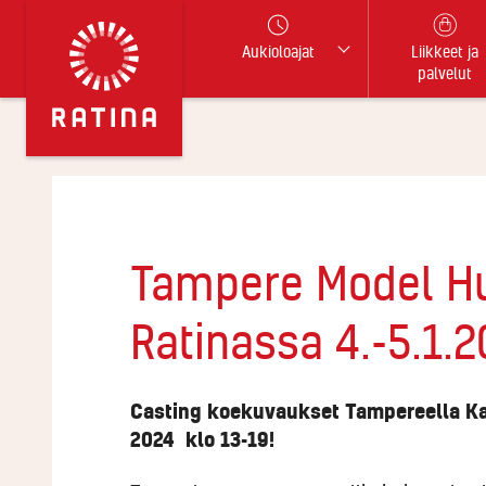
Aukioloajat
Liikkeet ja
palvelut
Tampere Model Hu
Ratinassa 4.-5.1.
Casting koekuvaukset Tampereella Ka
2024 klo 13-19!