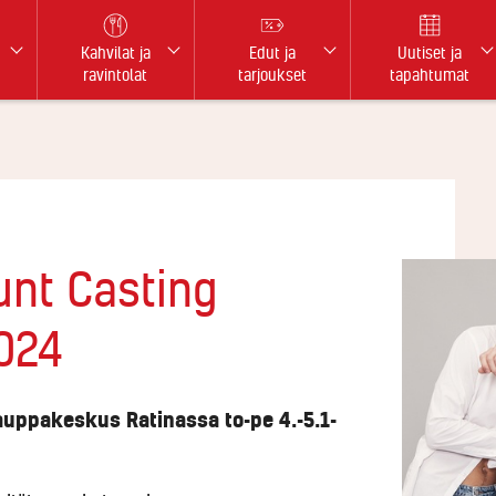
Kahvilat ja
Edut ja
Uutiset ja
ravintolat
tarjoukset
tapahtumat
nt Casting
2024
uppakeskus Ratinassa to-pe 4.-5.1-