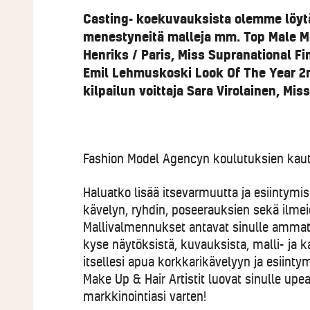
Casting- koekuvauksista olemme löytä
menestyneitä malleja mm. Top Male Mod
Henriks / Paris, Miss Supranational F
Emil Lehmuskoski Look Of The Year 2nd
kilpailun voittaja Sara Virolainen, Mis
Fashion Model Agencyn koulutuksien kaut
Haluatko lisää itsevarmuutta ja esiintymis
kävelyn, ryhdin, poseerauksien sekä ilmei
Mallivalmennukset antavat sinulle ammatt
kyse näytöksistä, kuvauksista, malli- ja k
itsellesi apua korkkarikävelyyn ja esiintym
Make Up & Hair Artistit luovat sinulle up
markkinointiasi varten!