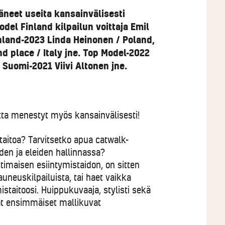
neet useita kansainvälisesti
el Finland kilpailun voittaja Emil
inland-2023 Linda Heinonen / Poland,
 place / Italy jne. Top Model-2022
s Suomi-2021 Viivi Altonen jne.
ta menestyt myös kansainvälisesti!
taitoa? Tarvitsetko apua catwalk-
den ja eleiden hallinnassa?
imaisen esiintymistaidon, on sitten
auneuskilpailuista, tai haet vaikka
istaitoosi. Huippukuvaaja, stylisti sekä
eat ensimmäiset mallikuvat