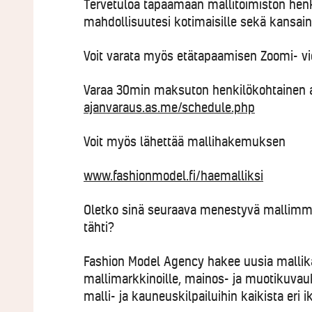
Tervetuloa tapaamaan mallitoimiston henk
mahdollisuutesi kotimaisille sekä kansainv
Voit varata myös etätapaamisen Zoomi- v
Varaa 30min maksuton henkilökohtainen 
ajanvaraus.as.me/schedule.php
Voit myös lähettää mallihakemuksen
www.fashionmodel.fi/haemalliksi
Oletko sinä seuraava menestyvä mallimme
tähti?
Fashion Model Agency hakee uusia mallikas
mallimarkkinoille, mainos- ja muotikuvauk
malli- ja kauneuskilpailuihin kaikista eri 