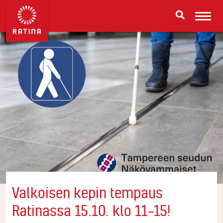
Valkoisen kepin tempaus
Ratinassa 15.10. klo 11–15!