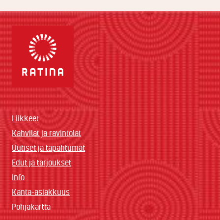
Liikkeet
Kahvilat ja ravintolat
Uutiset ja tapahtumat
Edut ja tarjoukset
Info
Kanta-asiakkuus
Pohjakartta