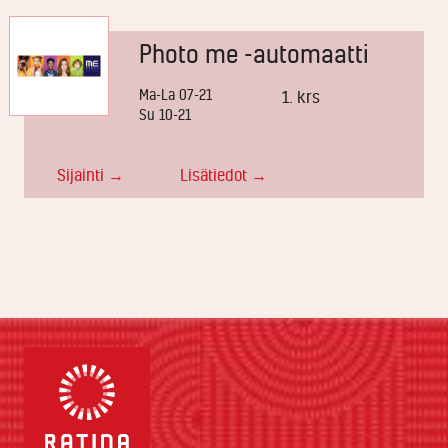
Photo me -automaatti
Ma-La 07-21
1. krs
Su 10-21
Sijainti →
Lisätiedot →