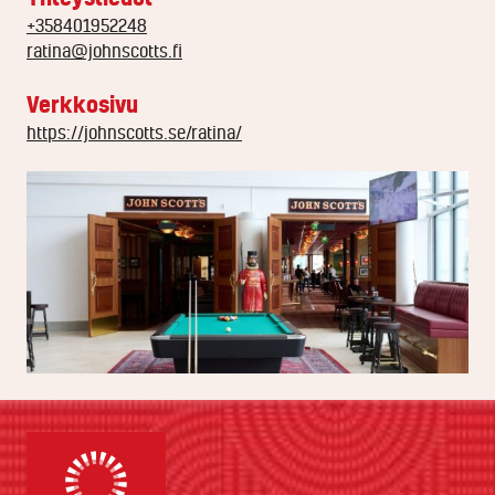
+358401952248
ratina@johnscotts.fi
Verkkosivu
https://johnscotts.se/ratina/