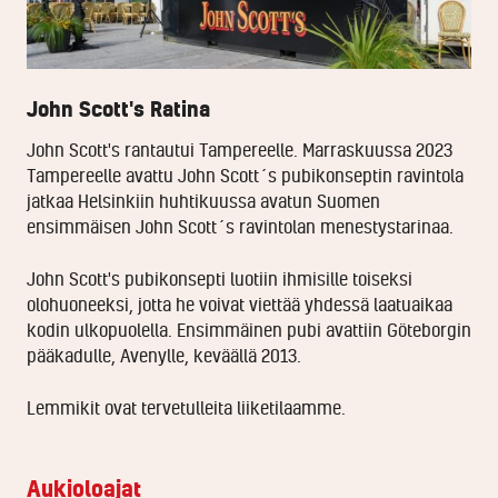
John Scott's Ratina
John Scott's rantautui Tampereelle. Marraskuussa 2023
Tampereelle avattu John Scott´s pubikonseptin ravintola
jatkaa Helsinkiin huhtikuussa avatun Suomen
ensimmäisen John Scott´s ravintolan menestystarinaa.
John Scott's pubikonsepti luotiin ihmisille toiseksi
olohuoneeksi, jotta he voivat viettää yhdessä laatuaikaa
kodin ulkopuolella. Ensimmäinen pubi avattiin Göteborgin
pääkadulle, Avenylle, keväällä 2013.
Lemmikit ovat tervetulleita liiketilaamme.
Aukioloajat