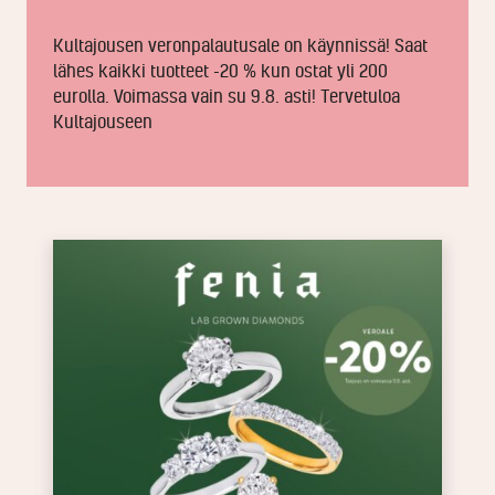
Kultajousen veronpalautusale on käynnissä! Saat
lähes kaikki tuotteet -20 % kun ostat yli 200
eurolla. Voimassa vain su 9.8. asti! Tervetuloa
Kultajouseen