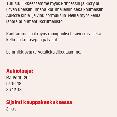
Tutustu liikkeessämme myös Princessin ja Story of
Loven upeisiin timanttikorumalleihin sekä kotimaisiin
AuMore kihla- ja vihkisormuksiin. Meiltä myös Fenia
laboratoriotimanttikorumallisto.
Kauttamme saat myös monipuoliset kaiverrus- sekä
kello- ja kultasepän palvelut.
Lemmikit ovat tervetulleita liiketilaamme.
Aukioloajat
Ma-Pe 10-20
La 10-18
Su 12-18
Sijainti kauppakeskuksessa
2. krs