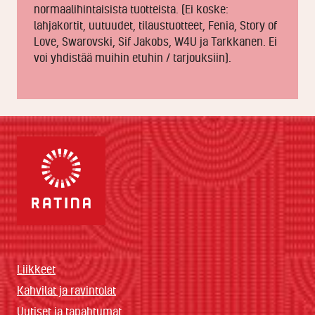
normaalihintaisista tuotteista. (Ei koske:
lahjakortit, uutuudet, tilaustuotteet, Fenia, Story of
Love, Swarovski, Sif Jakobs, W4U ja Tarkkanen. Ei
voi yhdistää muihin etuhin / tarjouksiin).
Liikkeet
Kahvilat ja ravintolat
Uutiset ja tapahtumat