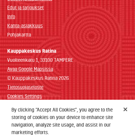
Edut ja tarjoukset
Info
Kanta-asiakkuus
Pohjakartta
Kauppakeskus Ratina
Vuolteenkatu 1, 33100 TAMPERE
Avaa Google Mapsissa
© Kauppakeskus Ratina 2026
Tietosuojaseloste
Cookies Settings
By clicking “Accept All Cookies”, you agree to the
storing of cookies on your device to enhance site
Lataa sovellus
navigation, analyze site usage, and assist in our
Tilaa uutiskirje
marketing efforts.